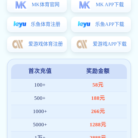
当然，真正的考验在于高球与身后球的处理。苏格兰
队擅长利用长传调度，寻找边后卫身后的广阔区域。
面对这一招，阿什拉夫的防守任务观察点在于他与中
后卫的轮转与协防。当对手的长传越过他的顶防时，
他必须拥有极其恐怖的回追冲刺能力。这种“追防”并
非简单的直线奔跑，而是一种带有角度的压迫，旨在
将持球人往边路挤压，而不是让其轻松切入禁区。同
时，他还要时刻观察中后卫的站位，一旦中后卫被对
方中锋吸引出去，他需要迅速填补中路的真空地带。
这种在边路与中路之间的反复横跳，正是保护禁区空
间最复杂的部分。
如果我们将目光从抽象的战术转移到具体的场景，那
么在一场势均力敌的较量中，阿什拉夫甚至会面临一
防二的绝境。当苏格兰在边路形成局部人数优势时，
他的最佳选择不是盲目去抢球，而是通过一种“延迟
防守”的策略。他会且战且退，利用身体的横向移动
封锁传向禁区核心位置的球路。这种防守要求他必须
具备极强的心理素质和底线防守技巧。即便被对手在