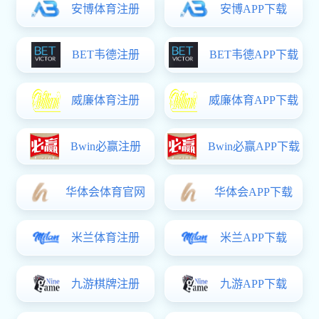
实战中，他的防守任务远不止于“跟住人”那么简单。
苏格兰队以其强悍的身体对抗和精准的边中结合著
称，他们的锋线往往利用两次触球就能撕开防线。此
时，阿什拉夫的防守核心任务转化为对“空间”的切
割。他必须时刻保持与中后卫的默契距离，既不能过
分前压导致身后空当被利用，也不能过分回收让对手
在肋部获得轻松的传中机会。这种对纵向与横向空间
的保护，是衡量他防守成熟度的关键尺。
任务观察的第一项，在于阿什拉夫对苏格兰边锋“内
切”与“下底”两种选择的预判。现代足球要求边后卫
不仅要有速度，更要有极高的球商。如果阿什拉夫贸
然上抢，极有可能被苏格兰的盘带高手在禁区边缘抹
过，从而直接面对门将。因此，他的第一道防守屏障
往往是“封堵线路”而非“抢断皮球”。他会利用自己惊
人的启动速度，在对手即将触球的瞬间卡住肋部空
间，迫使对方将球推向底线或者进行被迫的回传。这
种看似被动的防守，实则是对禁区最安全的保护。