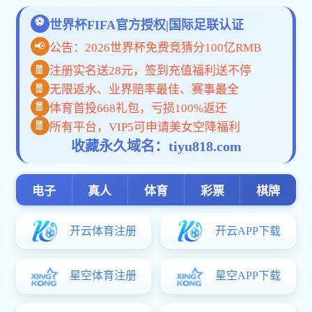
国王杯巴萨3-0大胜皇家
库拉索vs科特迪瓦2026世
北伦敦德比阿森纳热刺倒
德国面对科特迪瓦门将状态
能否影响走势进球数思路
在世界杯的绿茵舞台上，每一次扑救都可能改写历
史，每一次射门都承载着亿万目光。当德国战车与科
特迪瓦的“非洲大象”在淘汰赛阶段狭路相逢，一个看
似细微的变量——门将状态，正悄然成为盘踞在博彩
公司与分析师心头的关键谜题。这并非简单的“谁的
门将更好”的二元论之争，而是一场关于心理博弈、
战术博弈与进球数走势的深度对话。今天，我们抛开
陈词滥调，直击核心：门将的临场发挥，究竟如何精
准地调控着这场焦点之战的进球数脉搏？
提及德国足球，人们首先想到的是钢铁般的意志与精
密运转的战术体系。然而，在世界杯高压之下，德国