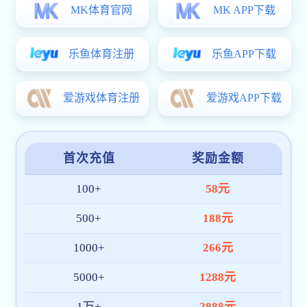
茨等人鬼魅般的后插上射门，科特迪瓦门将能否保持
90分钟的高度专注，将直接左右比赛节奏。若科特
迪瓦门将出现开球失误或高空球判断失误，德国队极
有可能利用这种瞬间的混乱发动闪电战，从而加快比
赛节奏，创造更多的角球、二次进攻机会。这无疑会
提升进球数向大球方向倾斜的概率。相反，若科特迪
瓦门将能在这场比赛里展现出超水准的指挥能力与站
位选择，他就能有效遏制德国的进攻纵深，迫使对手
更多地尝试成功率并不高的远射或传中，从而压低预
期的进球峰值。
从更宏观的进球数思路来审视，门将状态不仅仅是换
人悬念，更是一场“心理战”的货币决定权。当博彩公
司开出2.25球或2.5球的进球数盘口时，他们预设的
是一个理想化的“绝对公平”环境：双方门将发挥正
常。但现实永远是模糊的、混沌的。若赛前释放出的
信号显示德国门将训练状态爆棚，而科特迪瓦门将则
因伤病困扰或稳定性差而被媒体频频质疑，市场情绪
很可能会被引导向小球的预期。然而，这种表象往往