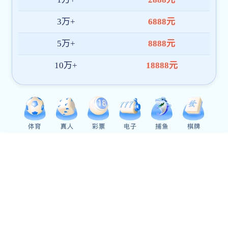
暗藏玄机：一个看似状态上佳的门将，可能会让德国
后防线产生懈怠，反而给科特迪瓦留下更多风骚的突
破与射门空间，导致意外的进球发生。反之，一个看
似不稳定的科特迪瓦门将，反而可能激发全队的防守
警惕性，全员进入搏命模式，反而让德国队进球变得
异常艰难。这便是足球的魅力所在——门将状态与进
球数之间，并非简单的线性关系，而是充满反直觉的
辩证博弈。
我们不得不再一次审视那些能改写剧本的脱手与神
扑。在世界杯的舞台上，每一个失球背后都未必是门
将的错，但每一个关键的扑救却一定能成为走势的分
水岭。考虑一种鲜明的情景：德国队先拔头筹，随后
科特迪瓦门将如有神助，挡出数次必进球。此时，科
特迪瓦全队士气大振，腰杆挺直，反击时投入兵力激
增。这种情况下，德国队迫于压力不敢回收，防线不
得不整体前压，身后的巨大空间将成为科特迪瓦快马
驰骋的牧场。此时的门将状态在心理层面完成了对进
球数走势的重构——原本可能一场1-0或2-0的小球比