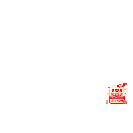
莫科纳面对韩国防线能否拉开空间边路任
当喀麦隆锋线尖刀莫科纳站上世界杯舞台，他的名
字注定要与韩国钢铁...
2026-06-30