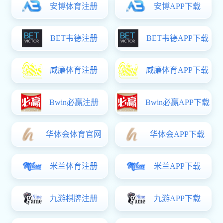
门将的位置从未像今天这般充满变数。从卡恩到诺伊
尔，德意志战车历来以拥有“门将皇帝”而自豪。但若
诺伊尔状态下滑，或替补门将因经验不足而出现站位
失误，那么科特迪瓦的反击风暴将不再只是纸上谈
兵。须知，科特迪瓦的攻击群拥有惊人的爆发力与身
体对抗能力，他们的射门往往兼具力量与刁钻角度。
此时，德国门将的状态直接决定了对手射门转化为进
球的效率。一次冒失的出击，一次脱手，或是一次错
误的选位，都可能瞬间点燃科特迪瓦的禁区战火，从
而显著推高比赛的进球总数。反之，若德国门神状态
如火如荼，能如章鱼般吸附每一次远程发炮，科特迪
瓦前锋的挫败感便会滋生，进而衍生出急躁的远射或
非理性的单干，这反而可能压缩有效的进球空间。这
种“门将状态-前锋心态-战术选择”的连锁反应，正是
评估进球数走势时最不容忽视的微观链条。
站在科特迪瓦的立场，他们的门将同样承载着球队的
命脉。非洲球队的门将历来以反应神速但稳定性不足
著称。面对德国队层次分明的地面渗透与穆勒、哈弗